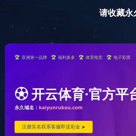
首页
走进米兰体育平台ap
_米兰体育(中国)
首页
/
走进米兰体育平台app官网_米兰体育(中国)
/ 荣誉证书
公司简介
经营理念
发展历程
荣誉证书
安全特性
荣誉证书