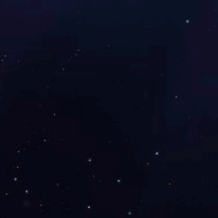
平台app官网
米兰体育平台app官网_米兰
台app
_米兰体育(中
体育(中国)便携气瓶系列
米兰体
国)
米兰体育平台app官网_米兰
国)
体育(中国)便携炉系列
公司简介
新闻资
经营理念
米兰体育平台app官网_米兰
Q & A
体育(中国)煎炒/烧烤炉系列
发展历程
人才招
荣誉证书
米兰体育平台app官网_米兰
米兰体
体育(中国)户外炉系列
安全特性
米兰体育平台app官网_米兰
台app
体育(中国)FORE WINDS系
米兰体
列
国)
米兰体育平台app官网_米兰
体育(中国)其他产品