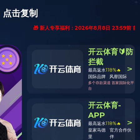
经销商登陆
Link to
体育平台app官网_米
咨询
兰体育(中国)