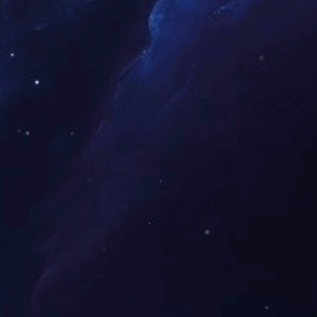
体育平台app官网_米兰体育(中
米兰体育平台app官网_米兰体育
气具(珠海)有限公司 上海分公司
国)气具(珠海)有限公司 广州分
址：上海市闵行区虹井路288号燎
地 址：广州市东风东路828-83
国际中心B座815室
峻广场1座31楼0304室
：021-62828852
电 话：020-87658885
：021-62820479
传 真：020-87650478
码：200052
邮政编码：510015
育平