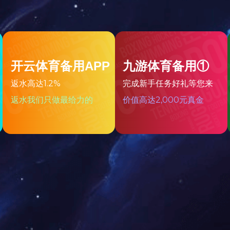
生姜薄片
2-3片
做法
将A（调味料）放入盆中，并搅拌至出现粘稠（丸子肉糜）。
切成3cm长左右。
锅中放入B（调味料）煮开，加入竹笋，裙带菜，鸭儿芹，用
浮起即可。
体育平台app官网_米兰体育(中
米兰体育平台app官网_米兰体育
气具(珠海)有限公司 上海分公司
国)气具(珠海)有限公司 广州分
址：上海市闵行区虹井路288号燎
地 址：广州市东风东路828-83