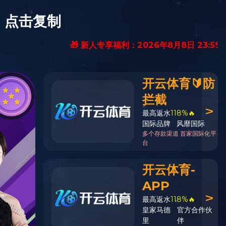
经销商登陆
Link to
体育平台app官网_米
咨询
兰体育(中国)