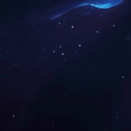
业开发区金鼎北沙河头埔92号
申虹桥
电 话：0756-3383200
电 话
传 真：0756-3383210
传 真
客服热线：4006006038
邮政编
邮政编码：519085
网 址：
/
走进米兰体育
产品展示
米兰体
米兰体育平台app官网_米兰
平台app官网
台app
体育(中国)便携气瓶系列
_米兰体育(中
米兰体
米兰体育平台app官网_米兰
国)
国)
体育(中国)便携炉系列
公司简介
新闻资
米兰体育平台app官网_米兰
经营理念
体育(中国)煎炒/烧烤炉系列
Q & A
发展历程
米兰体育平台app官网_米兰
人才招
荣誉证书
体育(中国)户外炉系列
米兰体
安全特性
米兰体育平台app官网_米兰
台app
体育(中国)FORE WINDS系
列
米兰体