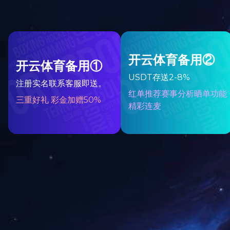
米兰体育平台app官网_米兰体育(中
米兰
国)气具(珠海)有限公司
国)
地 址：广东省珠海国家高新技术产
地 