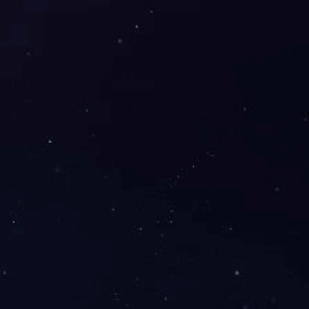
城4栋2209室
电 话：027-85448830
邮政编码：430023
台app官网
米兰体育平台app官网
米兰体育平台app官网
(中国)微信
_米兰体育(中国)旗舰
_米兰体育(中国)官方
众号
店(天猫)
旗舰店(京东)